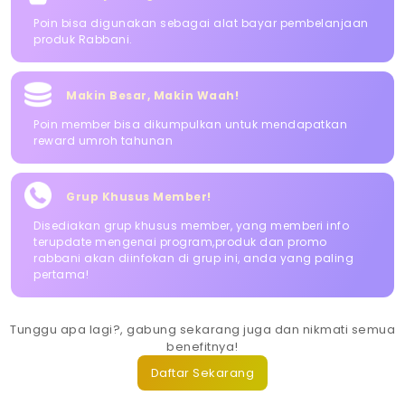
Poin bisa digunakan sebagai alat bayar pembelanjaan
produk Rabbani.
Makin Besar, Makin Waah!
Poin member bisa dikumpulkan untuk mendapatkan
reward umroh tahunan
Grup Khusus Member!
Disediakan grup khusus member, yang memberi info
terupdate mengenai program,produk dan promo
rabbani akan diinfokan di grup ini, anda yang paling
pertama!
Tunggu apa lagi?, gabung sekarang juga dan nikmati semua
benefitnya!
Daftar Sekarang