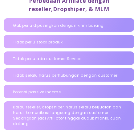
Perbedaan Affiliate dengan
reseller,Dropshiper, & MLM
Gak perlu dipusingkan dengan kirim barang
Tidak perlu stock produk
Tidak perlu ada customer Service
Tidak selalu harus berhubungan dengan customer
Potensi passive income
Kalau reseller, dropshiper, harus selalu berjualan dan
harus komunikasi langsung dengan customer.
Sedangkan jadi Affiliator tinggal duduk manis, cuan
datang