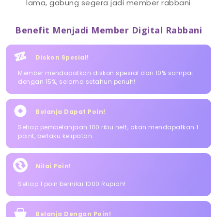
lama, gabung segera jadi member rabbani
Benefit Menjadi Member Digital Rabbani
Diskon Spesial!
Member mendapatkan diskon spesial dari 10% sampai
dengan 15%, selama setahun penuh!
Belanja Dapat Poin!
Setiap pembelanjaan 100 ribu nett, akan mendapatkan 1
point, berlaku kelipatan.
Nilai Poin!
Setiap 1 poin bernilai 1000 Rupiah!
Belanja Dengan Poin!