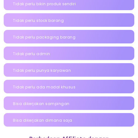
Tidak perlu bikin produk sendiri
Tidak perlu stock barang
Tidak perlu packaging barang
Tidak perlu admin
Tidak perlu punya karyawan
Tidak perlu ada modal khusus
Bisa dikerjakan sampingan
Bisa dikerjakan dimana saja