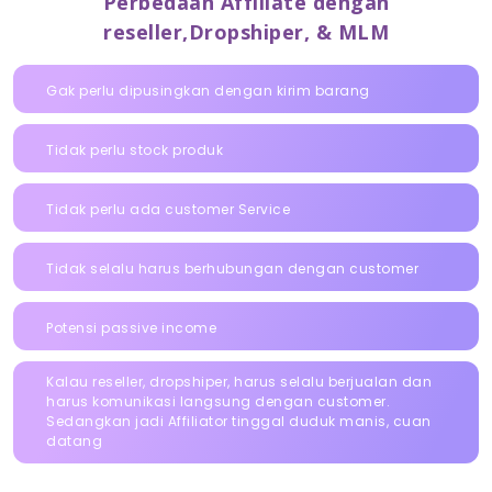
Perbedaan Affiliate dengan
reseller,Dropshiper, & MLM
Gak perlu dipusingkan dengan kirim barang
Tidak perlu stock produk
Tidak perlu ada customer Service
Tidak selalu harus berhubungan dengan customer
Potensi passive income
Kalau reseller, dropshiper, harus selalu berjualan dan
harus komunikasi langsung dengan customer.
Sedangkan jadi Affiliator tinggal duduk manis, cuan
datang