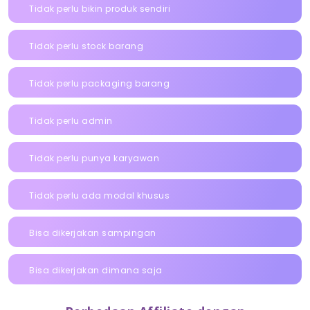
Tidak perlu bikin produk sendiri
Tidak perlu stock barang
Tidak perlu packaging barang
Tidak perlu admin
Tidak perlu punya karyawan
Tidak perlu ada modal khusus
Bisa dikerjakan sampingan
Bisa dikerjakan dimana saja