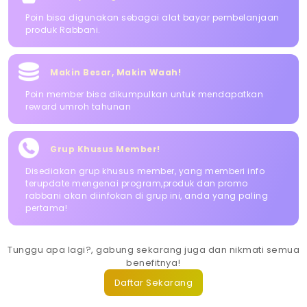
Poin bisa digunakan sebagai alat bayar pembelanjaan
produk Rabbani.
Makin Besar, Makin Waah!
Poin member bisa dikumpulkan untuk mendapatkan
reward umroh tahunan
Grup Khusus Member!
Disediakan grup khusus member, yang memberi info
terupdate mengenai program,produk dan promo
rabbani akan diinfokan di grup ini, anda yang paling
pertama!
Tunggu apa lagi?, gabung sekarang juga dan nikmati semua
benefitnya!
Daftar Sekarang