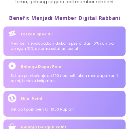
lama, gabung segera jadi member rabbani
Benefit Menjadi Member Digital Rabbani
Diskon Spesial!
Member mendapatkan diskon spesial dari 10% sampai
dengan 15%, selama setahun penuh!
Belanja Dapat Poin!
Setiap pembelanjaan 100 ribu nett, akan mendapatkan 1
point, berlaku kelipatan.
Nilai Poin!
Setiap 1 poin bernilai 1000 Rupiah!
Belanja Dengan Poin!